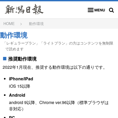
ショートトラック
ボブスレー・リュージュ・スケルトン
カーリング
フィギュアスケート
メニュー
検索
HOME
動作環境
公営競技
その他
動作環境
「レギュラープラン」「ライトプラン」の方はコンテンツを無制限
で読めます
推奨動作環境
2022年1月現在、推奨する動作環境は以下の通りです。
iPhone/iPad
iOS 15以降
Android
android 9以降、Chrome ver.96以降（標準ブラウザは
非対応）
PC