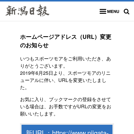
カヌー
フェンシング
スキー・スノーボード
スピードスケート
メニュー
検索
ショートトラック
ボブスレー・リュージュ・スケルトン
ホームページアドレス（URL）変更
カーリング
フィギュアスケート
のお知らせ
公営競技
その他
いつもスポーツモアをご利用いただき、あ
りがとうございます。
2019年6月25日より、スポーツモアのリニ
ューアルに伴い、URLを変更いたしまし
た。
お気に入り、ブックマークの登録をさせて
いる場合は、お手数ですがURLの変更をお
願いいたします。
新URL：https://www.niigata-