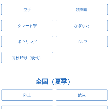
空手
銃剣道
クレー射撃
なぎなた
ボウリング
ゴルフ
高校野球（硬式）
全国（夏季）
陸上
競泳