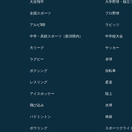
大谷翔平
大学野球・独立
全国スポーツ
プロ野球
アルビBB
ラビッツ
中学・高校スポーツ（新潟県内）
中学校大会
大リーグ
サッカー
ラグビー
卓球
ボクシング
自転車
レスリング
柔道
アイスホッケー
陸上
飛び込み
水球
バドミントン
体操
ボウリング
スポーツクライ