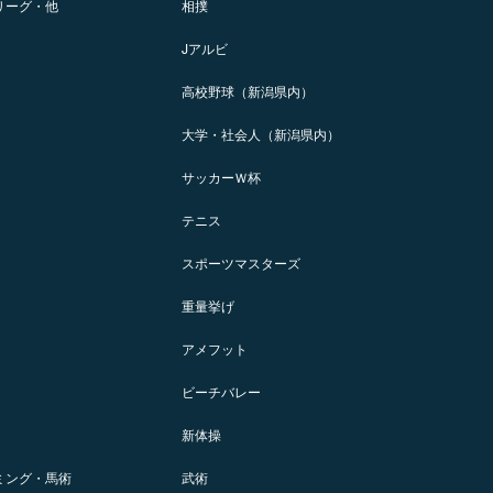
リーグ・他
相撲
Jアルビ
高校野球（新潟県内）
大学・社会人（新潟県内）
サッカーＷ杯
テニス
スポーツマスターズ
重量挙げ
アメフット
ビーチバレー
新体操
ミング・馬術
武術