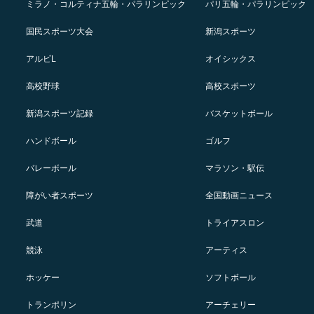
ミラノ・コルティナ五輪・パラリンピック
パリ五輪・パラリンピック
国民スポーツ大会
新潟スポーツ
アルビL
オイシックス
高校野球
高校スポーツ
新潟スポーツ記録
バスケットボール
ハンドボール
ゴルフ
バレーボール
マラソン・駅伝
障がい者スポーツ
全国動画ニュース
武道
トライアスロン
競泳
アーティス
ホッケー
ソフトボール
トランポリン
アーチェリー